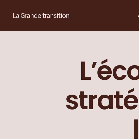
La Grande transition
L’éc
straté