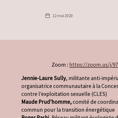
22 mai 2020
Date
de
l’article
Zoom :
https://zoom.us/j/9
Jennie-Laure Sully
, militante anti-impéri
organisatrice communautaire à la Concer
contre l’exploitation sexuelle (CLES)
Maude Prud’homme,
comité de coordina
commun pour la transition énergétique
Roger Rashi
, Réseau militant écologiste 