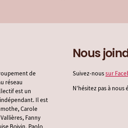
Nous join
groupement de
Suivez-nous
sur Fac
 au réseau
N’hésitez pas à nous é
lectif est un
indépendant. Il est
amothe, Carole
Vallières, Fanny
uise Boivin, Paolo