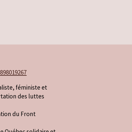
7898019267
aliste, féministe et
tation des luttes
tion du Front
de Québec solidaire et