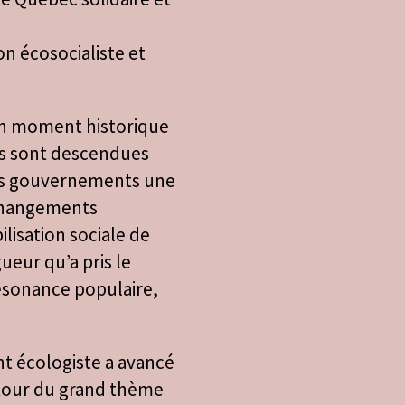
n écosocialiste et
un moment historique
es sont descendues
des gouvernements une
 changements
lisation sociale de
ueur qu’a pris le
ésonance populaire,
nt écologiste a avancé
utour du grand thème