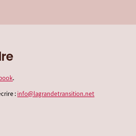
dre
ebook
.
crire :
info@lagrandetransition.net