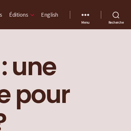
s
Éditions
English
Menu
Recherche
: une
ue pour
?