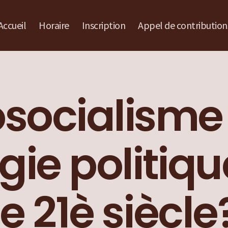
Accueil
Horaire
Inscription
Appel de contribution
osocialisme 
gie politiq
le 21è siècle